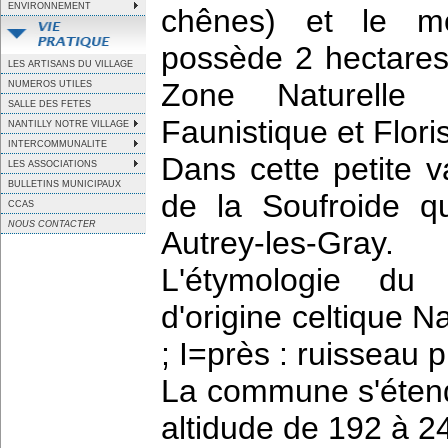
ENVIRONNEMENT
chênes) et le m
possède 2 hectares
LES ARTISANS DU VILLAGE
Zone Naturelle d
NUMEROS UTILES
SALLE DES FETES
Faunistique et Flori
NANTILLY NOTRE VILLAGE
INTERCOMMUNALITE
Dans cette petite v
LES ASSOCIATIONS
BULLETINS MUNICIPAUX
de la Soufroide q
CCAS
NOUS CONTACTER
Autrey-les-Gray.
L'étymologie du 
d'origine celtique Na
; I=près : ruisseau p
La commune s'étend
altidude de 192 à 2